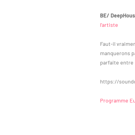
BE/ DeepHouse
l’artiste
Faut-il vraime
manquerons pa
parfaite entre
https://sound
Programme Eu