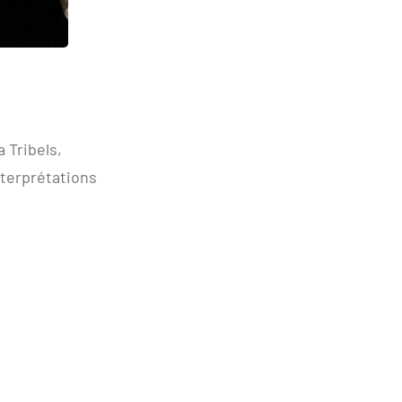
 Tribels,
nterprétations