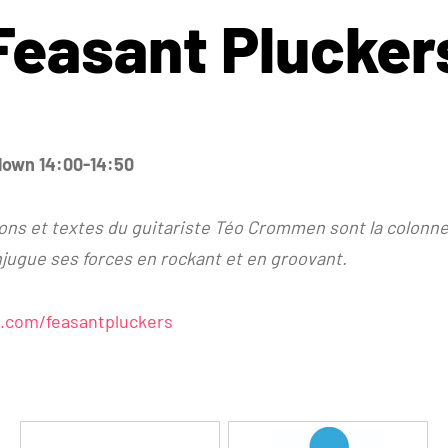
Feasant Plucker
lown 14:00-14:50
ns et textes du guitariste Téo Crommen sont la colonne
njugue ses forces en rockant et en groovant.
.com/feasantpluckers