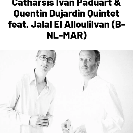
Catharsis Ivan Paduart &
Quentin Dujardin Quintet
feat. Jalal El AllouliIvan (B-
NL-MAR)