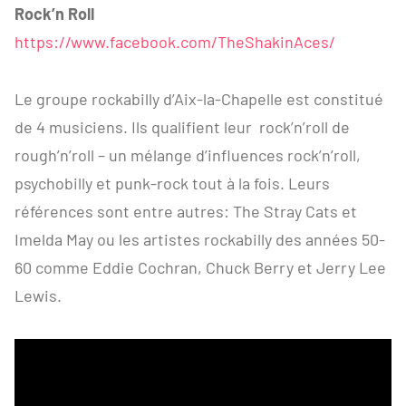
Rock’n Roll
https://www.facebook.com/TheShakinAces/
Le groupe rockabilly d’Aix-la-Chapelle est constitué
de 4 musiciens. Ils qualifient leur rock’n’roll de
rough’n’roll – un mélange d’influences rock’n’roll,
psychobilly et punk-rock tout à la fois. Leurs
références sont entre autres: The Stray Cats et
Imelda May ou les artistes rockabilly des années 50-
60 comme Eddie Cochran, Chuck Berry et Jerry Lee
Lewis.