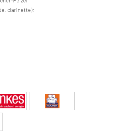
scher-Pelzer
e, clarinette);