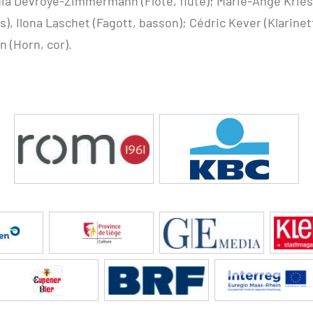
ia Devroye-Zimmermann (Flöte, flûte); Marie-Ange Krie
), Ilona Laschet (Fagott, basson); Cédric Kever (Klarinett
 (Horn, cor).