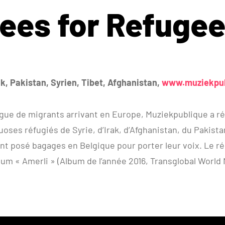
ees for Refugee
k, Pakistan, Syrien, Tibet, Afghanistan,
www.muziekpub
gue de migrants arrivant en Europe, Muziekpublique a r
uoses réfugiés de Syrie, d’Irak, d’Afghanistan, du Pakista
nt posé bagages en Belgique pour porter leur voix. Le rés
um « Amerli » (Album de l’année 2016, Transglobal World 