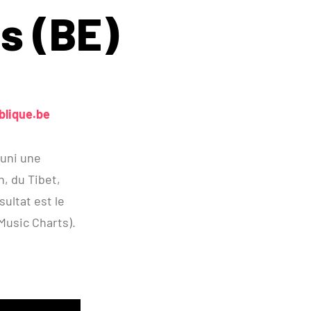
s (BE)
lique.be
éuni une
n, du Tibet,
ultat est le
Music Charts).