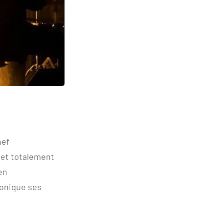
hef
 et totalement
en
onique ses