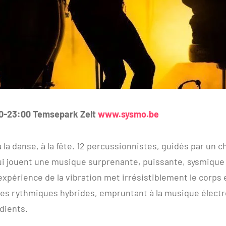
0-23:00 Temsepark Zelt
www.sysmo.be
 la danse, à la fête. 12 percussionnistes, guidés par un c
ui jouent une musique surprenante, puissante, sysmique
expérience de la vibration met irrésistiblement le corps 
s rythmiques hybrides, empruntant à la musique électr
dients.