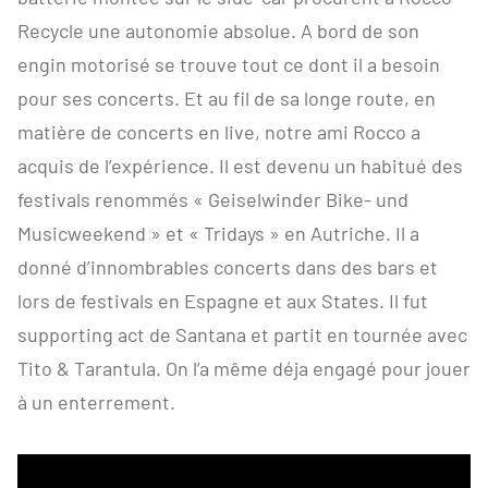
Recycle une autonomie absolue. A bord de son
engin motorisé se trouve tout ce dont il a besoin
pour ses concerts. Et au fil de sa longe route, en
matière de concerts en live, notre ami Rocco a
acquis de l’expérience. Il est devenu un habitué des
festivals renommés « Geiselwinder Bike- und
Musicweekend » et « Tridays » en Autriche. Il a
donné d’innombrables concerts dans des bars et
lors de festivals en Espagne et aux States. Il fut
supporting act de Santana et partit en tournée avec
Tito & Tarantula. On l’a même déja engagé pour jouer
à un enterrement.