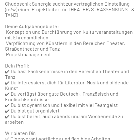
Chudoscnik Sunergia sucht zur vertraglichen Einstellung
(m/w) einen Projektleiter für THEATER, STRASSENKUNST &
TANZ!
Deine Aufgabengebiete:
Konzeption und Durchführung von Kulturveranstaltungen
mit Ehrenamtlichen
Verpflichtung von Künstlern in den Bereichen Theater,
Straßentheater und Tanz
Projektmanagement
Dein Profil:
✔️
Du hast Fachkenntnisse in den Bereichen Theater und
Tanz
✔️
Du interessierst dich für Literatur, Musik und bildende
Kunst
✔️
Du verfügst über gute Deutsch-, Französisch und
Englischkenntnisse
✔️
Du bist dynamisch und flexibel mit viel Teamgeist
✔️
Du bist gut organisiert
✔️
Du bist bereit, auch abends und am Wochenende zu
arbeiten
Wir bieten Dir:
✅
Eigenverantwortliches und flexibles Arbeiten