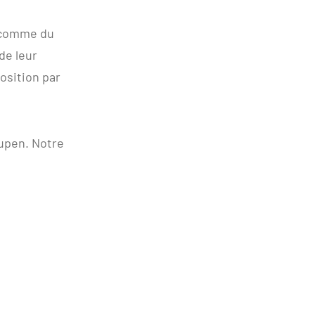
, comme du
de leur
position par
Eupen. Notre