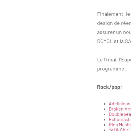
Finalement, le
design de rée
assurer un nouv
RCYCL et la SA
Le 9 mai, l’Eu
programme:
Rock/pop:
Adelicious
Broken Arr
Doublepeac
Echocrash,
Rina Mush
Yel & Chiri