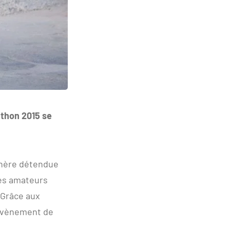
athon
2015 se
phère détendue
les amateurs
. Grâce aux
 évènement de