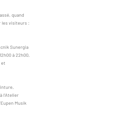
passé, quand
 les visiteurs :
scnik Sunergia
 12h00 à 22h00,
 et
inture,
 l’Atelier
 l’Eupen Musik