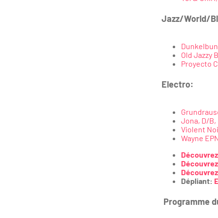
Jazz/World/B
Dunkelbunt
Old Jazzy 
Proyecto C
Electro:
Grundraus
Jona, D/B,
Violent No
Wayne EPN,
Découvrez
Découvrez
Découvrez 
Dépliant:
E
Programme du s