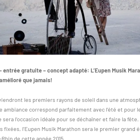
 – entrée gratuite – concept adapté: L’Eupen Musik Mar
 amélioré que jamais!
 viendront les premiers rayons de soleil dans une atmos
te ambiance correspond parfaitement avec l’été et pour 
 sera l’occasion idéale pour se déchaîner et faire la fête
s fixées, l’Eupen Musik Marathon sera le premier grand
-Rhin de cette année 2015.