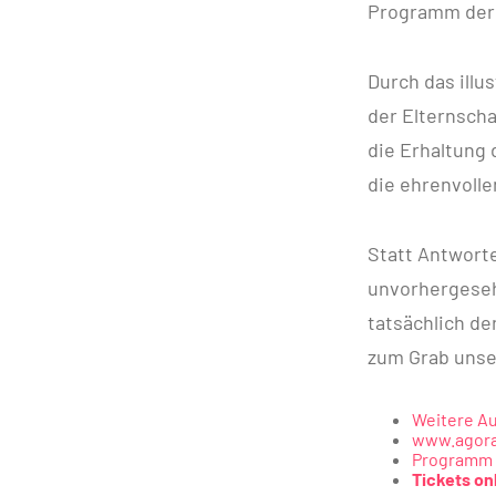
Programm der 
Durch das illu
der Elternscha
die Erhaltung 
die ehrenvolle
Statt Antwort
unvorhergesehe
tatsächlich de
zum Grab unse
Weitere Au
www.agora
Programm s
Tickets on