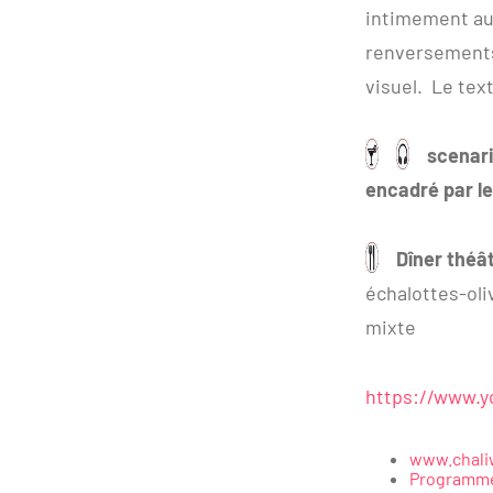
intimement au
renversements
visuel. Le tex
scenari
encadré par l
Dîner théâ
échalottes-o
mixte
https://www.
www.chali
Programme 