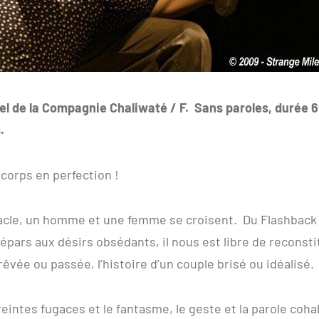
l de la Compagnie Chaliwaté / F. Sans paroles, durée 6
.
 corps en perfection !
acle, un homme et une femme se croisent. Du Flashback
épars aux désirs obsédants, il nous est libre de reconsti
rêvée ou passée, l’histoire d’un couple brisé ou idéalisé.
eintes fugaces et le fantasme, le geste et la parole coha