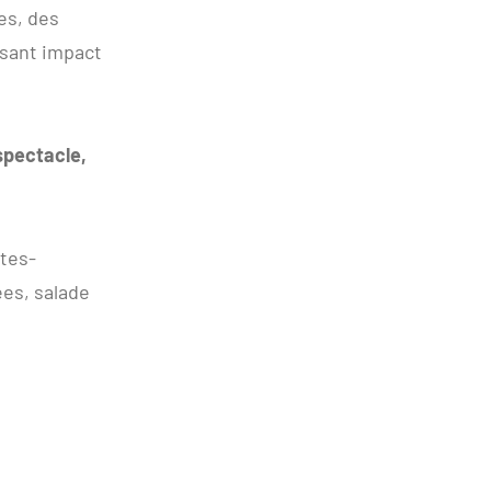
es, des
ssant impact
spectacle,
tes-
es, salade