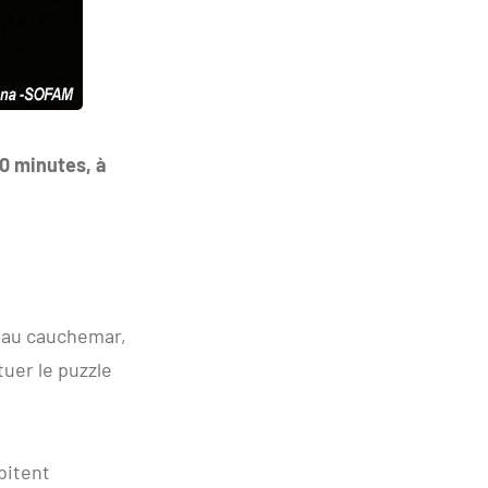
0 minutes, à
 au cauchemar,
tuer le puzzle
bitent