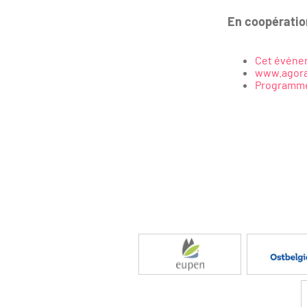
En coopératio
Cet événem
www.agora
Programme