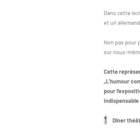
Dans cette lec
et un allemand
Non pas pour p
sur nous-mêmes
Cette représen
„L’humour com
pour l’exposit
indispensable
Dîner théâ
Végét