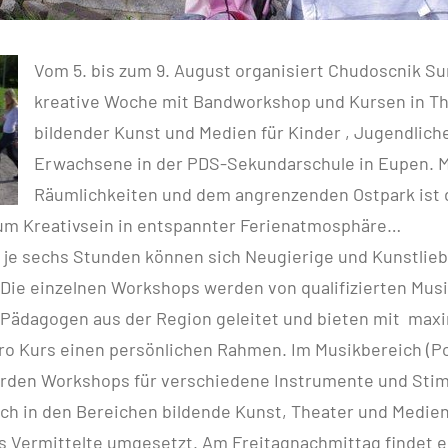
Vom 5. bis zum 9. August organisiert Chudoscnik Su
kreative Woche mit Bandworkshop und Kursen in Th
bildender Kunst und Medien für Kinder , Jugendlich
Erwachsene in der PDS-Sekundarschule in Eupen. Mi
Räumlichkeiten und dem angrenzenden Ostpark ist 
 zum Kreativsein in entspannter Ferienatmosphäre…
 je sechs Stunden können sich Neugierige und Kunstlieb
 Die einzelnen Workshops werden von qualifizierten Musi
 Pädagogen aus der Region geleitet und bieten mit maxi
ro Kurs einen persönlichen Rahmen. Im Musikbereich (Po
rden Workshops für verschiedene Instrumente und St
ch in den Bereichen bildende Kunst, Theater und Medien
 Vermittelte umgesetzt. Am Freitagnachmittag findet e