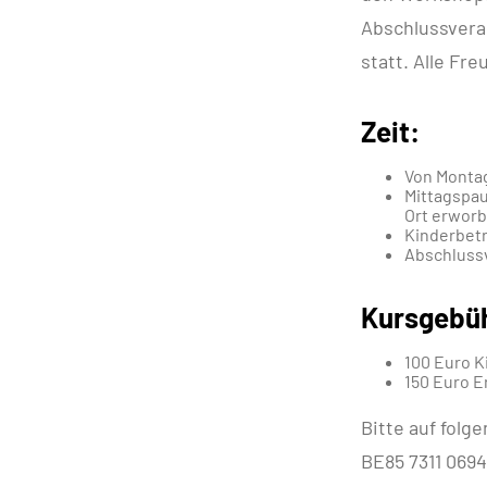
Abschlussvera
statt. Alle Fr
Zeit:
Von Montag,
Mittagspau
Ort erwor
Kinderbetr
Abschlussv
Kursgebü
100 Euro K
150 Euro 
Bitte auf fol
BE85 7311 069