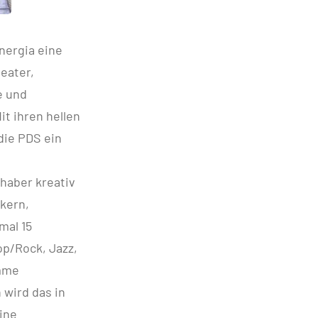
nergia eine
eater,
e und
t ihren hellen
die PDS ein
haber kreativ
kern,
mal 15
p/Rock, Jazz,
imme
 wird das in
ine