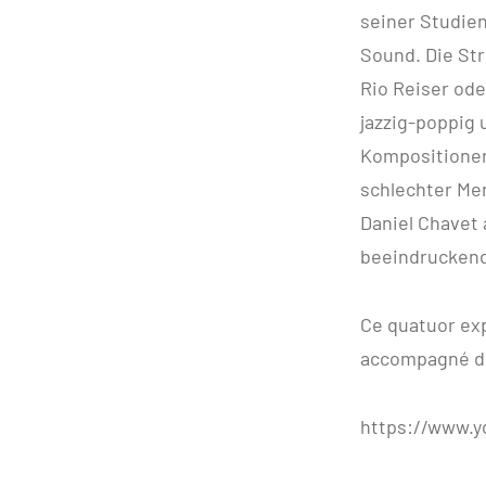
seiner Studien
Sound. Die St
Rio Reiser ode
jazzig-poppig 
Kompositionen 
schlechter Men
Daniel Chavet 
beeindruckend
Ce quatuor exp
accompagné de
https://www.