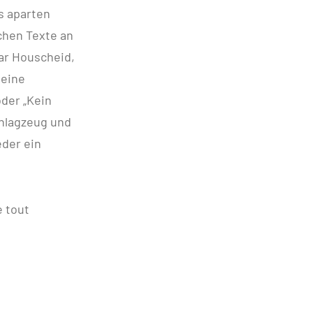
s aparten
chen Texte an
bar Houscheid,
seine
oder „Kein
chlagzeug und
eder ein
e tout