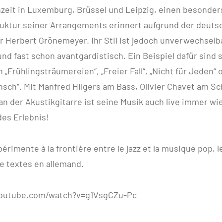
zeit in Luxemburg, Brüssel und Leipzig, einen besonder
ruktur seiner Arrangements erinnert aufgrund der deuts
r Herbert Grönemeyer. Ihr Stil ist jedoch unverwechsel
und fast schon avantgardistisch. Ein Beispiel dafür sind 
„Frühlingsträumereien“, „Freier Fall“, „Nicht für Jeden“ 
sch“. Mit Manfred Hilgers am Bass, Olivier Chavet am S
an der Akustikgitarre ist seine Musik auch live immer wi
es Erlebnis!
érimente à la frontière entre le jazz et la musique pop, l
 textes en allemand.
youtube.com/watch?v=g1VsgCZu-Pc