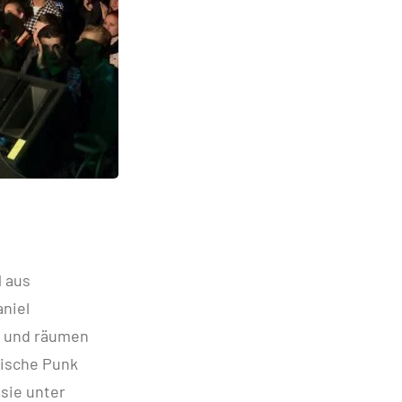
1 aus
niel
gs und räumen
Fische Punk
sie unter