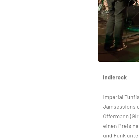
Indierock
Imperial Tunfi
Jamsessions u
Offermann (Gir
einen Preis n
und Funk unter