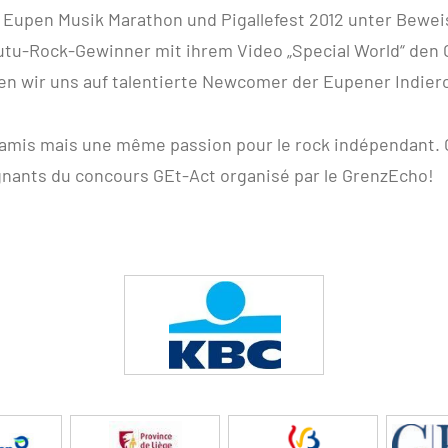
upen Musik Marathon und Pigallefest 2012 unter Beweis 
utu-Rock-Gewinner mit ihrem Video „Special World“ den 
uen wir uns auf talentierte Newcomer der Eupener Indie
 amis mais une même passion pour le rock indépendant. 
agnants du concours GEt-Act organisé par le GrenzEcho!