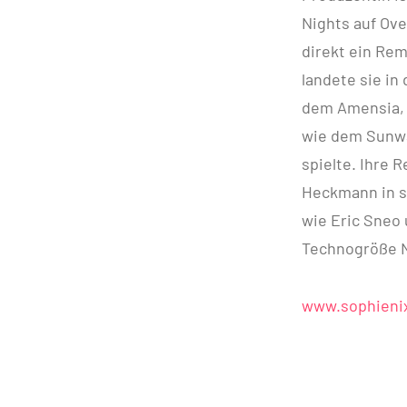
Nights auf Ove
direkt ein Rem
landete sie in
dem Amensia, u
wie dem Sunwa
spielte. Ihre 
Heckmann in se
wie Eric Sneo 
Technogröße N
www.sophienix