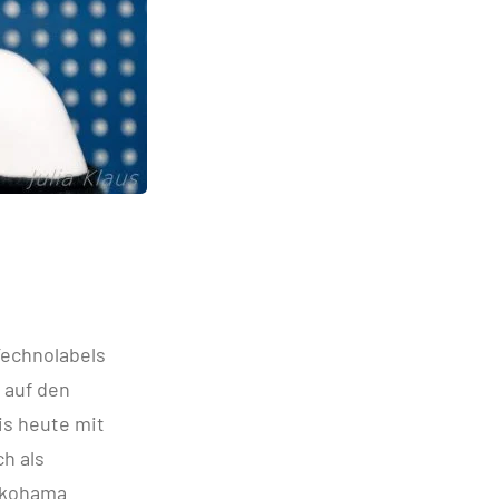
Technolabels
 auf den
is heute mit
h als
Yokohama