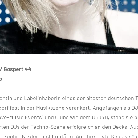
 / Gospert 44
o
entin und Labelinhaberin eines der ältesten deutschen 
dorf fest in der Musikszene verankert. Angefangen als DJ
ve-Music Events) und Clubs wie dem U60311, stand sie b
ten DJs der Techno-Szene erfolgreich an den Decks. Auc
t Sophie Nixdorf nicht untätig. Auf ihre erste Release 