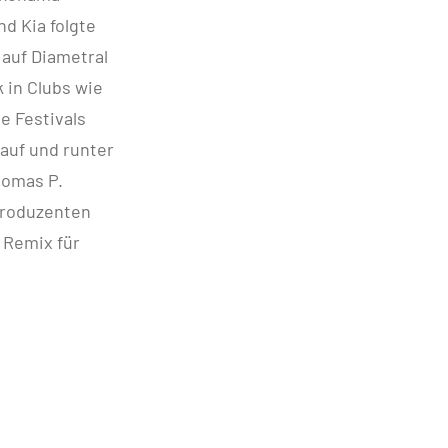
nd Kia folgte
 auf Diametral
k in Clubs wie
e Festivals
auf und runter
homas P.
 Produzenten
 Remix für