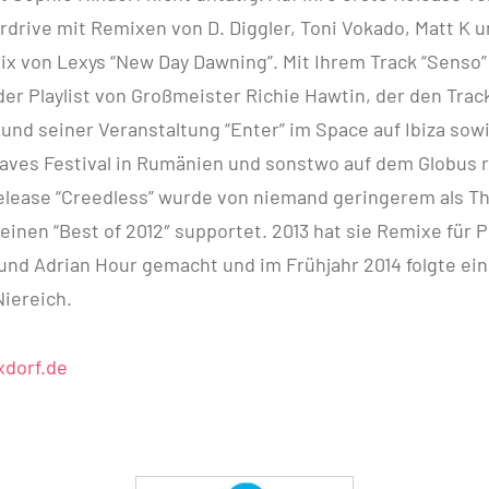
rdrive mit Remixen von D. Diggler, Toni Vokado, Matt K u
ix von Lexys “New Day Dawning”. Mit Ihrem Track “Senso”
 der Playlist von Großmeister Richie Hawtin, der den Trac
nd seiner Veranstaltung “Enter” im Space auf Ibiza sowi
ves Festival in Rumänien und sonstwo auf dem Globus r
Release “Creedless” wurde von niemand geringerem als T
inen “Best of 2012″ supportet. 2013 hat sie Remixe für
und Adrian Hour gemacht und im Frühjahr 2014 folgte ein
iereich.
dorf.de