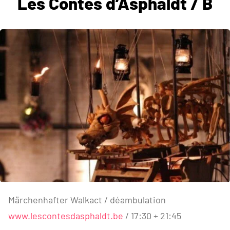
Les Contes d’Asphaldt / B
Märchenhafter Walkact / déambulation
www.lescontesdasphaldt.be
/ 17:30 + 21:45