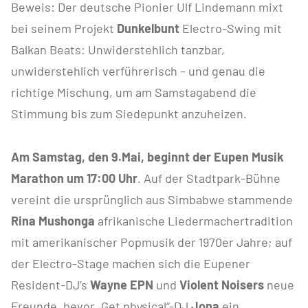
Beweis: Der deutsche Pionier Ulf Lindemann mixt
bei seinem Projekt
Dunkelbunt
Electro-Swing mit
Balkan Beats: Unwiderstehlich tanzbar,
unwiderstehlich verführerisch – und genau die
richtige Mischung, um am Samstagabend die
Stimmung bis zum Siedepunkt anzuheizen.
Am Samstag, den 9.Mai, beginnt der Eupen Musik
Marathon um 17:00 Uhr
. Auf der Stadtpark-Bühne
vereint die ursprünglich aus Simbabwe stammende
Rina Mushonga
afrikanische Liedermachertradition
mit amerikanischer Popmusik der 1970er Jahre; auf
der Electro-Stage machen sich die Eupener
Resident-DJ’s
Wayne EPN
und
Violent Noisers
neue
Freunde, bevor „Get physical“-DJ
Jona
ein