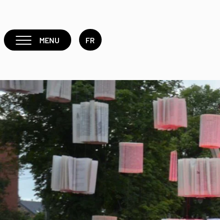
MENU
FR