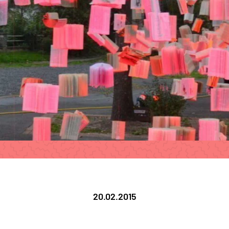
20.02.2015