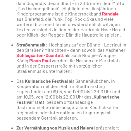
Jahr Jugend & Gesundheit – in 2015 unter dem Motto
„Das Dschungelbuch“. Highlight des diesjährigen
Kinderprogramms ist die Kinderrockband
Randale
aus Bielefeld, die Punk, Pop, Rock, Ska und viele
weitere Gitarrenstile mit unwiderstehlich witzigen
Texten verbindet, in denen der Hardrock-Hase Harald
oder Killah, der Reggae-Bär, die Hauptrolle spielen.
Straßenmusik:
Hochglanz auf der Bühne – Leerlauf in
den Straßen? Mitnichten – denn sowohl das Aachener
Schlagsaiten-Quantett
als auch Boogie-Woogie-
König
Piano Paul
werden die Massen am Marktplatz
und in der Gospertstraße mit vorzüglicher
Straßenmusik unterhalten!
Das
Kulinarische Festival
als Sahnehäubchen: In
Kooperation mit dem Rat für Stadtmarkting
Eupen findet am 09.05. von 17:00 bis 22:00 Uhr und
am 10.05. von 12:00 bis 22:00 Uhr das „
Kulinarische
Festival
“ statt, bei dem ortsansässige
Gastronomiebetriebe ausgefallene Köstlichkeiten
regionalen oder internationalen Ursprungs mit
passendem Getränk anbieten.
Zur Vermählung von Musik und Malerei
präsentiert