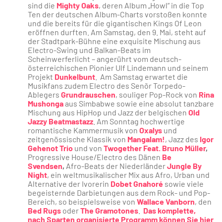
sind die
Mighty Oaks
, deren Album „Howl“ in die Top
Ten der deutschen Album-Charts vorstoßen konnte
und die bereits für die gigantischen Kings Of Leon
eröffnen durften. Am Samstag, den 9. Mai, steht auf
der Stadtpark-Bühne eine exquisite Mischung aus
Electro-Swing und Balkan-Beats im
Scheinwerferlicht – angerührt vom deutsch-
österreichischen Pionier Ulf Lindemann und seinem
Projekt
Dunkelbunt
. Am Samstag erwartet die
Musikfans zudem Electro des Senõr Torpedo-
Ablegers
Grundrauschen
, souliger Pop-Rock von
Rina
Mushonga
aus Simbabwe sowie eine absolut tanzbare
Mischung aus HipHop und Jazz der belgischen
Old
Jazzy Beatmastazz
. Am Sonntag hochwertige
romantische Kammermusik von
Oxalys
und
zeitgenössische Klassik von
Mangalam!
, Jazz des
Igor
Gehenot Trio
und von
Twogether Feat. Bruno Müller
,
Progressive House/Electro des Dänen
Be
Svendsen
,
Afro-Beats der Niederländer
Jungle By
Night
, ein weltmusikalischer Mix aus Afro, Urban und
Alternative der Ivorerin
Dobet Gnahoré
sowie viele
begeisternde Darbietungen aus dem Rock- und Pop-
Bereich, so beispielsweise von
Wallace Vanborn
, den
Bed Rugs
oder
The Gramotones
.
Das komplette,
nach Sparten organisierte Programm können Sie hier