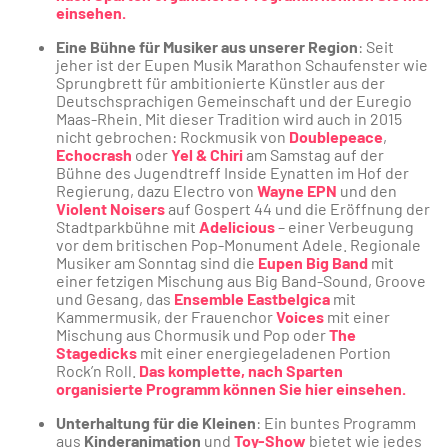
einsehen.
Eine Bühne für Musiker aus unserer Region
: Seit
jeher ist der Eupen Musik Marathon Schaufenster wie
Sprungbrett für ambitionierte Künstler aus der
Deutschsprachigen Gemeinschaft und der Euregio
Maas-Rhein. Mit dieser Tradition wird auch in 2015
nicht gebrochen: Rockmusik von
Doublepeace
,
Echocrash
oder
Yel & Chiri
am Samstag auf der
Bühne des Jugendtreff Inside Eynatten im Hof der
Regierung, dazu Electro von
Wayne EPN
und den
Violent Noisers
auf Gospert 44 und die Eröffnung der
Stadtparkbühne mit
Adelicious
– einer Verbeugung
vor dem britischen Pop-Monument Adele. Regionale
Musiker am Sonntag sind die
Eupen Big Band
mit
einer
fetzigen Mischung aus Big Band-Sound, Groove
und Gesang, das
Ensemble Eastbelgica
mit
Kammermusik, der Frauenchor
Voices
mit einer
Mischung aus Chormusik und Pop oder
The
Stagedicks
mit einer energiegeladenen Portion
Rock’n Roll.
Das komplette, nach Sparten
organisierte Programm können Sie hier einsehen.
Unterhaltung für die Kleinen
: Ein buntes Programm
aus
Kinderanimation
und
Toy-Show
bietet wie jedes