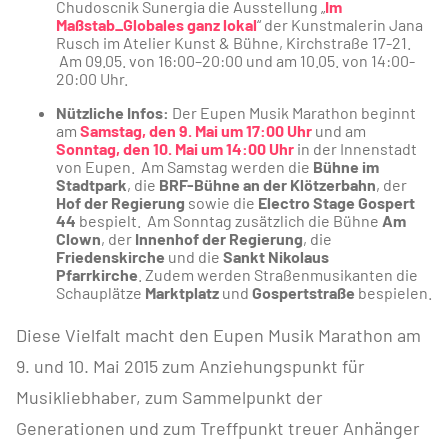
Chudoscnik Sunergia die Ausstellung „
Im
Maßstab_Globales ganz lokal
“ der Kunstmalerin Jana
Rusch im Atelier Kunst & Bühne, Kirchstraße 17-21.
Am 09.05. von 16:00–20:00 und am 10.05. von 14:00-
20:00 Uhr.
Nützliche Infos:
Der Eupen Musik Marathon beginnt
am
Samstag, den 9. Mai um 17:00 Uhr
und am
Sonntag, den 10. Mai um 14:00 Uhr
in der Innenstadt
von Eupen. Am Samstag werden die
Bühne im
Stadtpark
, die
BRF-Bühne an der Klötzerbahn
, der
Hof der Regierung
sowie die
Electro Stage Gospert
44
bespielt. Am Sonntag zusätzlich die Bühne
Am
Clown
, der
Innenhof der Regierung
, die
Friedenskirche
und die
Sankt Nikolaus
Pfarrkirche
. Zudem werden Straßenmusikanten die
Schauplätze
Marktplatz
und
Gospertstraße
bespielen.
Diese Vielfalt macht den Eupen Musik Marathon am
9. und 10. Mai 2015 zum Anziehungspunkt für
Musikliebhaber, zum Sammelpunkt der
Generationen und zum Treffpunkt treuer Anhänger