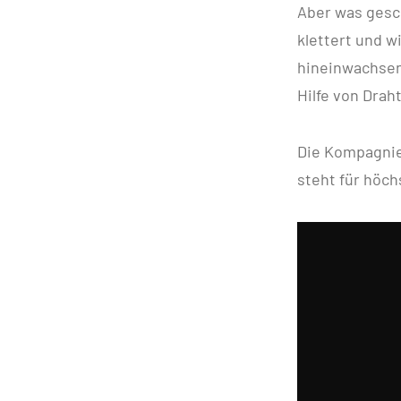
Aber was gesch
klettert und w
hineinwachsen
Hilfe von Drah
Die Kompagnie
steht für höch