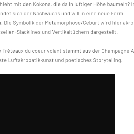
ieht mit den Kokons, die da in luftiger Höhe baumeln? I
indet sich der Nachwuchs und will in eine neue Form
. Die Symbolik der Metamorphose/Geburt wird hier akro
tseilen-Slacklines und Vertikaltüchern dargestellt.
 Tréteaux du coeur volant stammt aus der Champagne 
ste Luftakrobatikkunst und poetisches Storytelling.