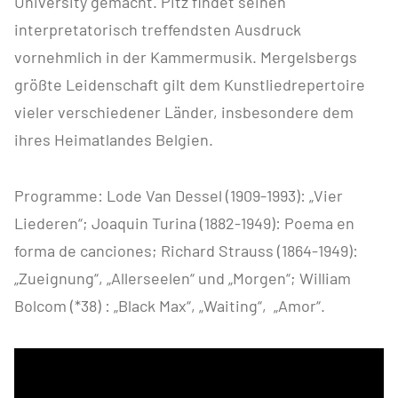
University gemacht. Pitz findet seinen
interpretatorisch treffendsten Ausdruck
vornehmlich in der Kammermusik. Mergelsbergs
größte Leidenschaft gilt dem Kunstliedrepertoire
vieler verschiedener Länder, insbesondere dem
ihres Heimatlandes Belgien.
Programme: Lode Van Dessel (1909-1993): „Vier
Liederen“; Joaquin Turina (1882-1949): Poema en
forma de canciones; Richard Strauss (1864-1949):
„Zueignung“, „Allerseelen“ und „Morgen“; William
Bolcom (*38) : „Black Max“, „Waiting“, „Amor“.