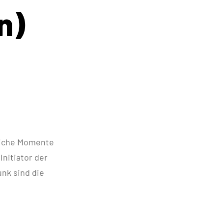
n)
kliche Momente
Initiator der
unk sind die