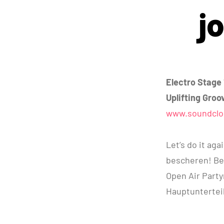
j
Electro Stage
Uplifting Groo
www.soundclo
Let’s do it ag
bescheren! Bei
Open Air Party
Hauptunterteil