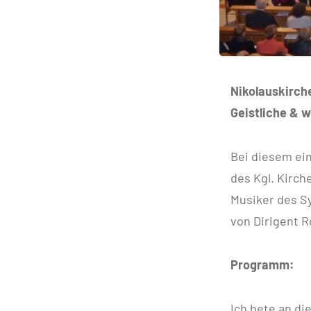
Nikolauskirch
Geistliche & w
Bei diesem ei
des Kgl. Kirch
Musiker des S
von Dirigent 
Programm:
Ich bete 