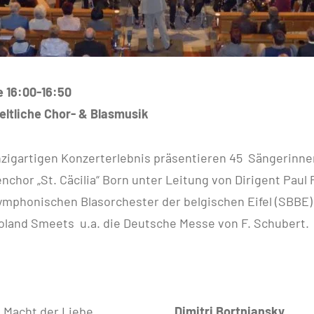
e 16:00-16:50
eltliche Chor- & Blasmusik
nzigartigen Konzerterlebnis präsentieren 45 Sängerinn
enchor „St. Cäcilia“ Born unter Leitung von Dirigent Paul
ymphonischen Blasorchester der belgischen Eifel (SBBE)
Roland Smeets u.a. die Deutsche Messe von F. Schubert.
an die Macht der Liebe
Dimitri Bortniansky