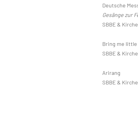
Deutsche Me
Gesänge zur 
SBBE & Kirche
Bring me littl
SBBE & Kir
Arirang
T
SBBE & Kir