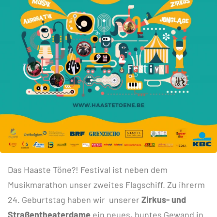
Das Haaste Töne?! Festival ist neben dem
Musikmarathon unser zweites Flagschiff. Zu ihrerm
24. Geburtstag haben wir unserer
Zirkus- und
Straßentheaterdame
ein neues, buntes Gewand in