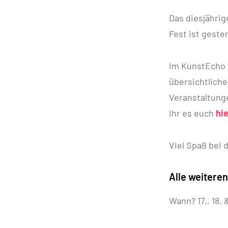
Das diesjähri
Fest ist geste
Im KunstEcho f
übersichtlich
Veranstaltunge
ihr es euch
hie
Viel Spaß bei 
Alle weitere
Wann? 17., 18. 