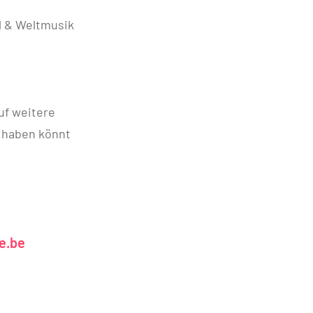
l & Weltmusik
uf weitere
n haben könnt
e.be