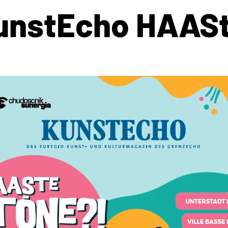
unstEcho HAASt