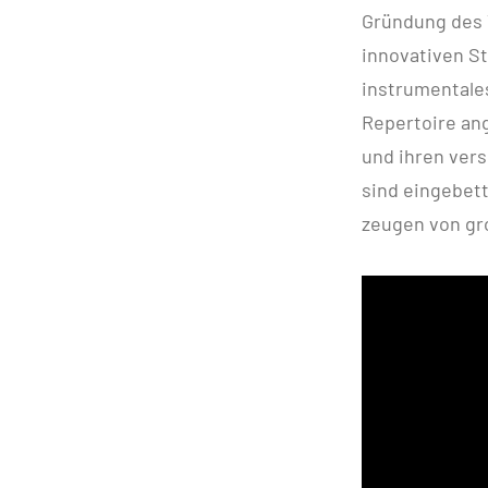
Gründung des 
innovativen St
instrumentales
Repertoire an
und ihren vers
sind eingebett
zeugen von gr