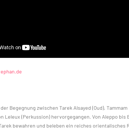
tephan.de
s der Begegnung zwischen Tarek Alsayed (Oud), Tammam
on Leleux (Perkussion) hervorgegangen. Von Aleppo bis 
rek bewahren und beleben ein reiches orientalisches R