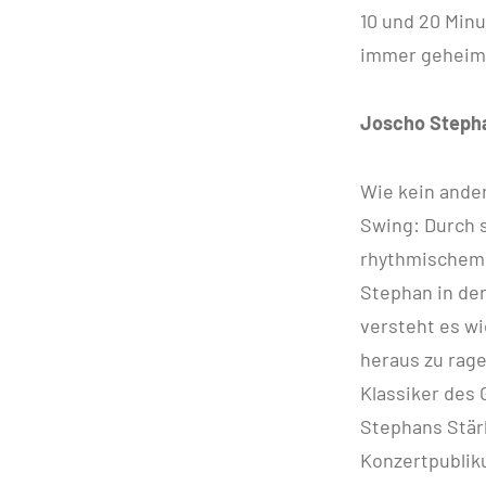
10 und 20 Min
immer geheim, 
Joscho Steph
Wie kein ande
Swing: Durch 
rhythmischem 
Stephan in der
versteht es wi
heraus zu rag
Klassiker des 
Stephans Stärk
Konzertpublik