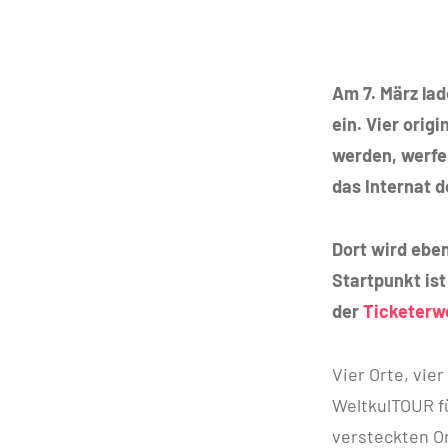
Am 7. März la
ein. Vier orig
werden, werfen
das Internat 
Dort wird eben
Startpunkt ist
der
Ticketerw
Vier Orte, vie
WeltkulTOUR f
versteckten Or