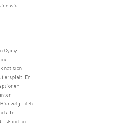
sind wie
n Gypsy
 und
k hat sich
 erspielt. Er
daptionen
nnten
Hier zeigt sich
nd alte
beck mit an