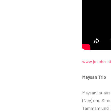
www.joscho-s
Maysan Trio
Maysan ist au
(Ney) und Sim
Tammam und Ta