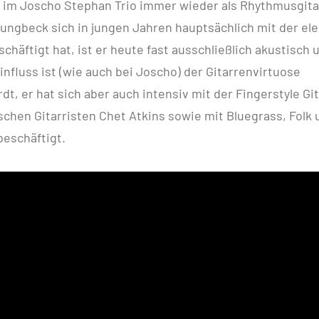
 im Joscho Stephan Trio immer wieder als Rhythmusgitarr
ungbeck sich in jungen Jahren hauptsächlich mit der el
schäftigt hat, ist er heute fast ausschließlich akustisch
influss ist (wie auch bei Joscho) der Gitarrenvirtuose
dt, er hat sich aber auch intensiv mit der Fingerstyle G
chen Gitarristen Chet Atkins sowie mit Bluegrass, Folk 
beschäftigt.