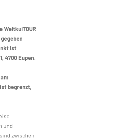
se WeltkulTOUR
nt gegeben
nkt ist
1, 4700 Eupen.
n am
ist begrenzt,
eise
n und
 sind zwischen