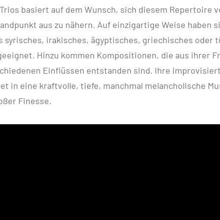
Trios basiert auf dem Wunsch, sich diesem Repertoire 
andpunkt aus zu nähern. Auf einzigartige Weise haben si
 syrisches, irakisches, ägyptisches, griechisches oder 
geeignet. Hinzu kommen Kompositionen, die aus ihrer F
chiedenen Einflüssen entstanden sind. Ihre improvisier
et in eine kraftvolle, tiefe, manchmal melancholische Mu
oßer Finesse.