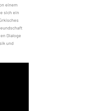
von einem
e sich ein
türkisches
reundschaft
ten Dialoge
sik und