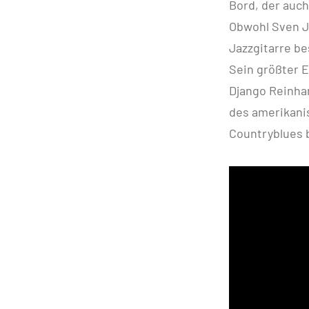
Bord, der auch
Obwohl Sven J
Jazzgitarre be
Sein größter E
Django Reinhar
des amerikanis
Countryblues 