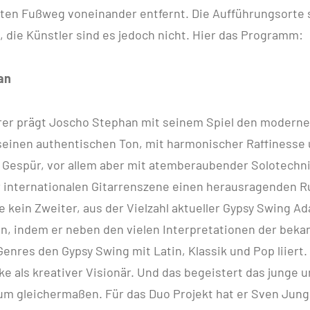
uten Fußweg voneinander entfernt. Die Aufführungsorte 
die Künstler sind es jedoch nicht. Hier das Programm:
an
rer prägt Joscho Stephan mit seinem Spiel den moderne
seinen authentischen Ton, mit harmonischer Raffinesse
Gespür, vor allem aber mit atemberaubender Solotechni
 internationalen Gitarrenszene einen herausragenden Ruf
e kein Zweiter, aus der Vielzahl aktueller Gypsy Swing A
en, indem er neben den vielen Interpretationen der beka
Genres den Gypsy Swing mit Latin, Klassik und Pop liiert. 
e als kreativer Visionär. Und das begeistert das junge u
um gleichermaßen. Für das Duo Projekt hat er Sven Jung