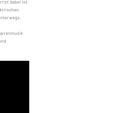
ist dabei ist.
ektrischen
 unterwegs.
itarrenmusik
und