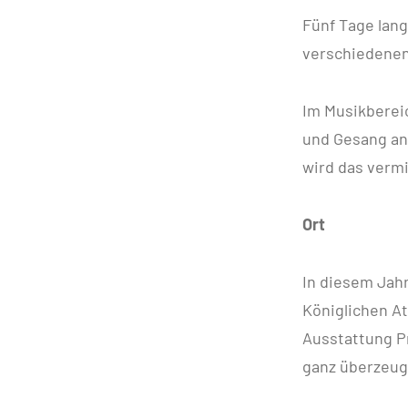
Fünf Tage lang
verschiedenen
Im Musikberei
und Gesang an
wird das verm
Ort
In diesem Jah
Königlichen A
Ausstattung Pr
ganz überzeug