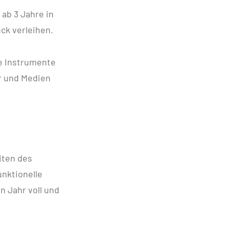
ab 3 Jahre in
ck verleihen.
e Instrumente
r und Medien
iten des
nktionelle
n Jahr voll und