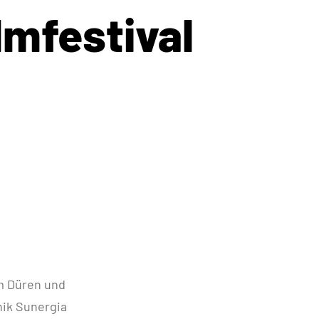
lmfestival
m Düren und
nik Sunergia