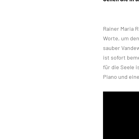
Rainer Maria 
Worte, um den 
sauber Vandew
ist sofort bem
für die Seele 
Piano und eine