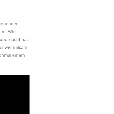
ggebenden
ren. Wie
überdacht hat,
as wie Balsam
nchmal einem