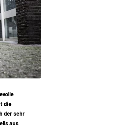
evolle
t die
h der sehr
ells aus