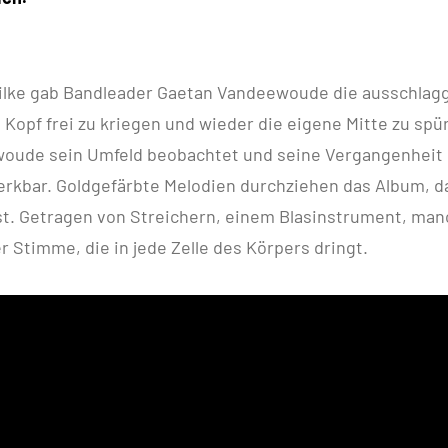
Rilke gab Bandleader Gaetan Vandeewoude die ausschla
Kopf frei zu kriegen und wieder die eigene Mitte zu spü
oude sein Umfeld beobachtet und seine Vergangenheit 
erkbar. Goldgefärbte Melodien durchziehen das Album, d
ist. Getragen von Streichern, einem Blasinstrument, ma
r Stimme, die in jede Zelle des Körpers dringt.