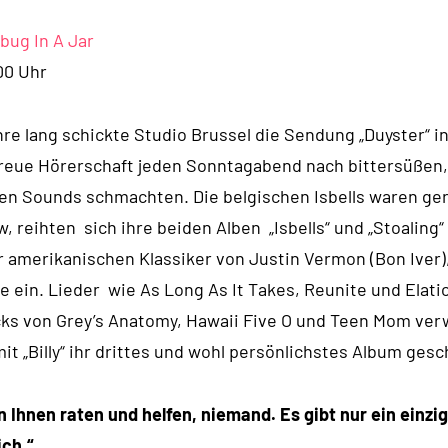
bug In A Jar
00 Uhr
e lang schickte Studio Brussel die Sendung „Duyster“ i
 treue Hörerschaft jeden Sonntagabend nach bittersüßen,
en Sounds schmachten. Die belgischen Isbells waren ge
, reihten sich ihre beiden Alben „Isbells“ und „Stoaling“
er amerikanischen Klassiker von Justin Vermon (Bon Iver)
 ein. Lieder wie As Long As It Takes, Reunite und Elati
ks von Grey’s Anatomy, Hawaii Five O und Teen Mom ver
it „Billy“ ihr drittes und wohl persönlichstes Album gesc
Ihnen raten und helfen, niemand. Es gibt nur ein einzig
ich.“