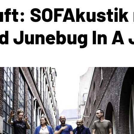
ft: SOFAkustik m
d Junebug In A 