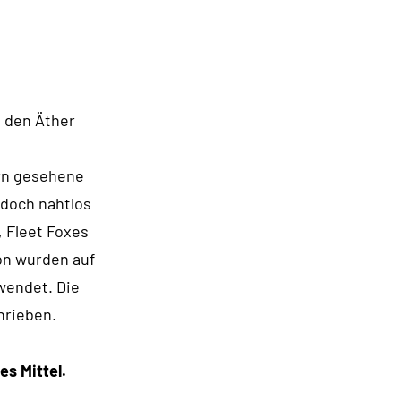
n den Äther
rn gesehene
 doch nahtlos
, Fleet Foxes
on wurden auf
wendet. Die
hrieben.
es Mittel.