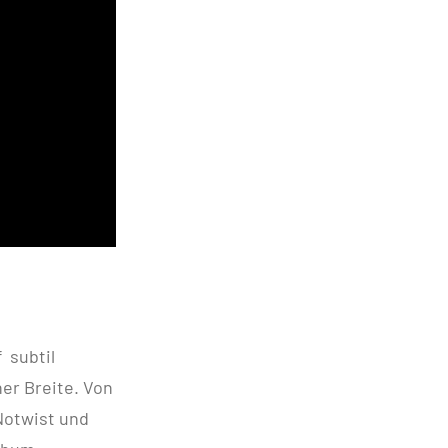
 subtil
er Breite. Von
Notwist und