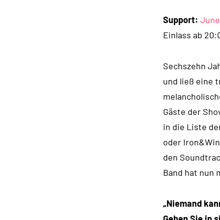
Support:
June
Einlass ab 20:
Sechszehn Jahr
und ließ eine
melancholisch
Gäste der Show
in die Liste d
oder Iron&Wine
den Soundtrac
Band hat nun m
„Niemand kann 
Gehen Sie in s