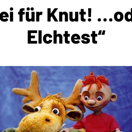
ei für Knut! …o
Elchtest“