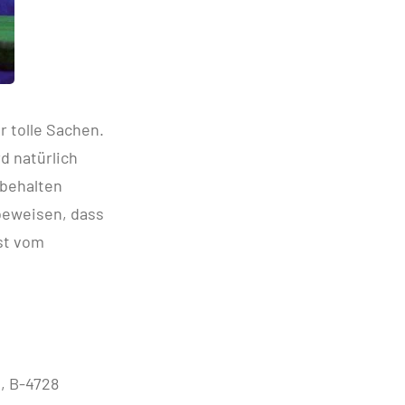
r tolle Sachen.
d natürlich
 behalten
 beweisen, dass
est vom
e, B-4728