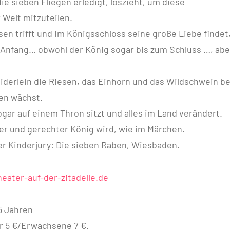
ie sieben Fliegen erledigt, loszieht, um diese
r Welt mitzuteilen.
sen trifft und im Königsschloss seine große Liebe findet
 Anfang… obwohl der König sogar bis zum Schluss …, ab
iderlein die Riesen, das Einhorn und das Wildschwein be
en wächst.
gar auf einem Thron sitzt und alles im Land verändert.
er und gerechter König wird, wie im Märchen.
er Kinderjury: Die sieben Raben, Wiesbaden.
ater-auf-der-zitadelle.de
5 Jahren
er 5 €/Erwachsene 7 €.