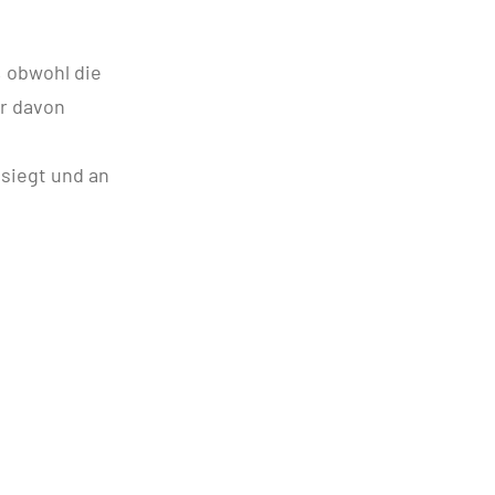
, obwohl die
er davon
siegt und an