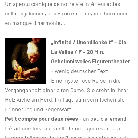
Un aperçu comique de notre vie intérieure:des
cellules jalouses, des virus en crise, des hormones
en manque d’harmonie…
„Infinité / Unendlichkeit“ – Cie
La Valise / F – 20 Min.
Geheimnisvolles Figurentheater
– wenig deutscher Text
Eine mysteriöse Reise in die
Vergangenheit einer alten Dame. Sie steht in ihrer
Holzküche am Herd. Im Tagtraum vermischen sich
Erinnerung und Gegenwart.
Petit compte pour deux rêvés
– un peu d’allemand
Il était une fois une vieille femme qui rêvait d’un
homme tellement fort qu’il se mit à exister pour de