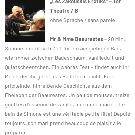
„Les Zakouskis Erotiks“ – Tof
Théâtre / B
ohne Sprache / sans parole
Mr & Mme Beaurestes
– 20 Min.
Simone nimmt sich Zeit für ein ausgiebiges Bad,
wie immer zwischen Badeschaum, Vanilleduft und
Quietscheentchen. Ein wahres Fest – findet auch ihr
Mann, der ihr gerne das Badetuch reicht. Eine
prickelnde, hinreißende Geschichte aus dem
Eheleben der Beaurestes. Un peu de mousse, treize
gouttes d’essence de vanille, un couple marié… Le
bain de Simone est une véritable petite fête! Depuis
toujours, son mari prend beaucoup de plaisir à le
préparer…