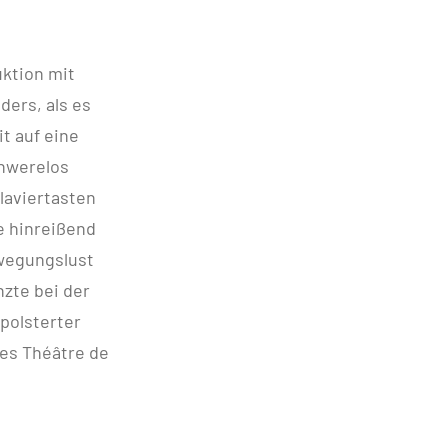
ktion mit
ders, als es
t auf eine
chwerelos
laviertasten
e hinreißend
ewegungslust
nzte bei der
polsterter
des Théâtre de