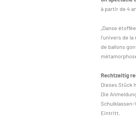
à partir de 4 a
„Danse étoffée
l’univers de l
de ballons gon
métamorphose 
Rechtzeitig re
Dieses Stück 
Die Anmeldung
Schulklassen-V
Eintritt.