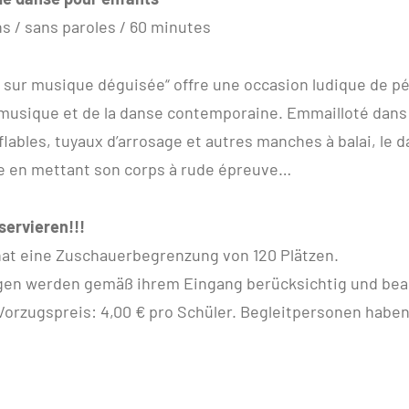
ns / sans paroles / 60 minutes
 sur musique déguisée“ offre une occasion ludique de p
a musique et de la danse contemporaine. Emmailloté dan
flables, tuyaux d’arrosage et autres manches à balai, le 
en mettant son corps à rude épreuve…
servieren!!!
hat eine Zuschauerbegrenzung von 120 Plätzen.
en werden gemäß ihrem Eingang berücksichtig und bear
orzugspreis: 4,00 € pro Schüler. Begleitpersonen haben