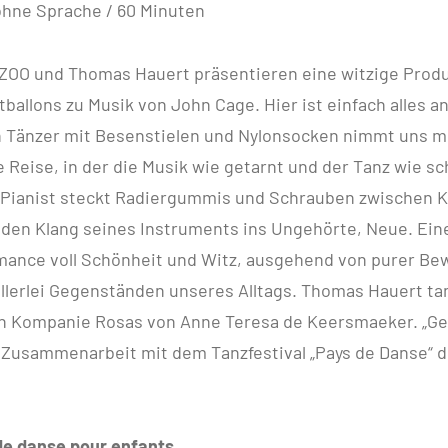
ohne Sprache / 60 Minuten
ZOO und Thomas Hauert präsentieren eine witzige Produ
ballons zu Musik von John Cage. Hier ist einfach alles an
in Tänzer mit Besenstielen und Nylonsocken nimmt uns mi
 Reise, in der die Musik wie getarnt und der Tanz wie s
n Pianist steckt Radiergummis und Schrauben zwischen K
 den Klang seines Instruments ins Ungehörte, Neue. Ein
rmance voll Schönheit und Witz, ausgehend von purer B
allerlei Gegenständen unseres Alltags. Thomas Hauert ta
 Kompanie Rosas von Anne Teresa de Keersmaeker. „Ge
n Zusammenarbeit mit dem Tanzfestival „Pays de Danse“ 
de danse pour enfants