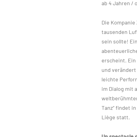
ab 4 Jahren / 
Die Kompanie 
tausenden Luft
sein sollte! E
abenteuerliche
erscheint. Ei
und verändert
leichte Perfo
im Dialog mit 
weltberühmten
Tanz“ findet i
Liège statt.
Un spectacle 