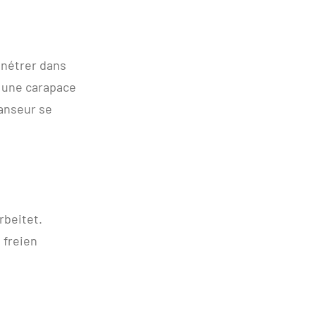
énétrer dans
s une carapace
danseur se
beitet.
 freien