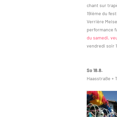
chant sur trap
19ième du fest
Verrière Meis
performance fa
du samedi, veui
vendredi soir 
So 18.8.
Haasstraße + 