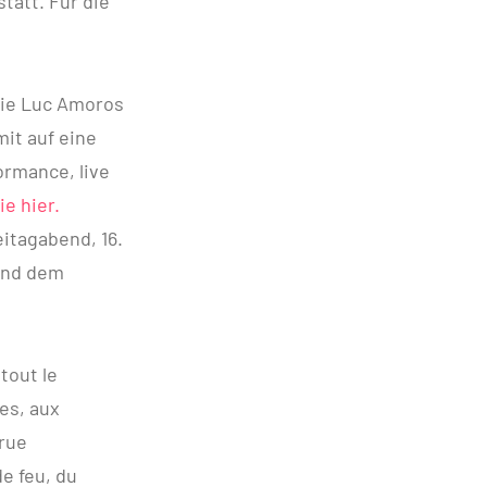
att. Für die
nie Luc Amoros
mit auf eine
ormance, live
e hier.
itagabend, 16.
 und dem
tout le
es, aux
 rue
de feu, du