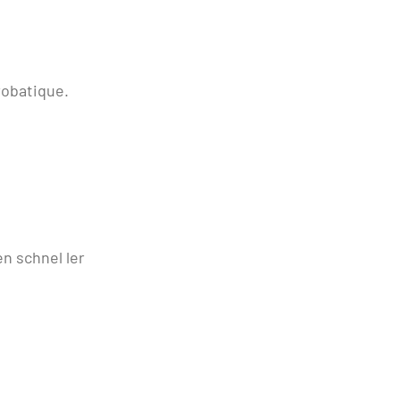
robatique.
n schnel ler