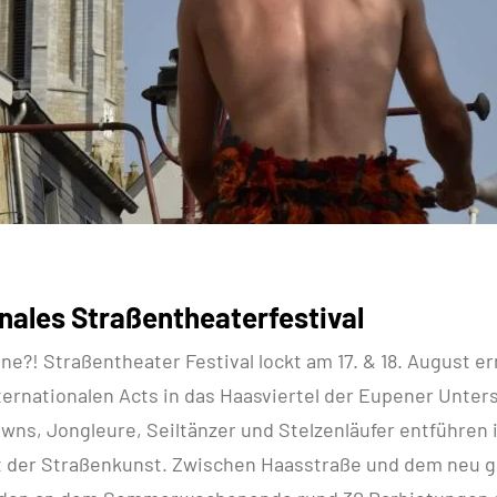
onales Straßentheaterfestival
e?! Straßentheater Festival lockt am 17. & 18. August e
ternationalen Acts in das Haasviertel der Eupener Unters
wns, Jongleure, Seiltänzer und Stelzenläufer entführen i
t der Straßenkunst. Zwischen Haasstraße und dem neu g