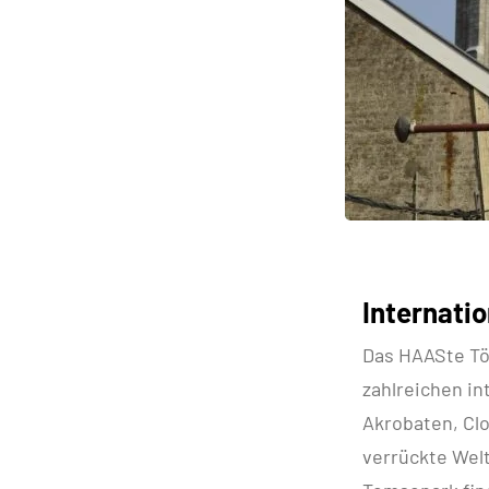
Internati
Das HAASte Tön
zahlreichen in
Akrobaten, Clo
verrückte Wel