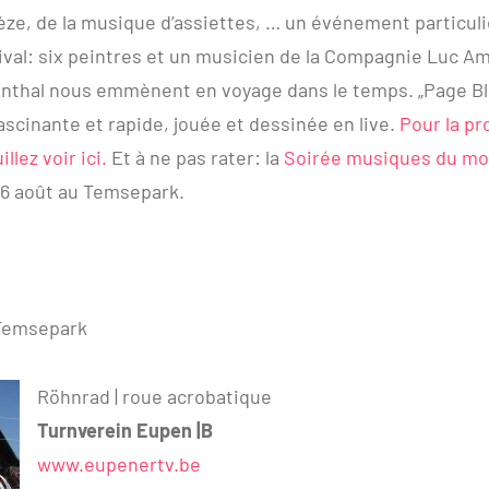
èze, de la musique d’assiettes, … un événement particulie
ival: six peintres et un musicien de la Compagnie Luc A
enthal nous emmènent en voyage dans le temps. „Page Bl
scinante et rapide, jouée et dessinée en live.
Pour la p
llez voir ici.
Et à ne pas rater: la
Soirée musiques du m
16 août au Temsepark.
Temsepark
Röhnrad | roue acrobatique
Turnverein Eupen |B
www.eupenertv.be