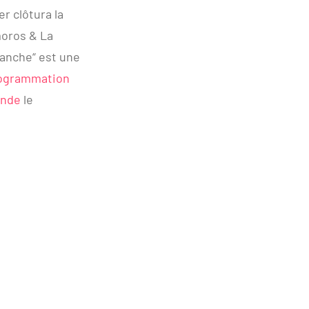
r clôtura la
moros & La
anche“ est une
rogrammation
onde
le