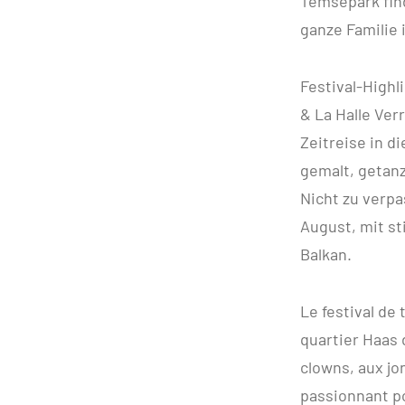
Temsepark fin
ganze Familie 
Festival-Highl
& La Halle Ver
Zeitreise in d
gemalt, getan
Nicht zu verp
August, mit st
Balkan.
Le festival de 
quartier Haas 
clowns, aux j
passionnant pou