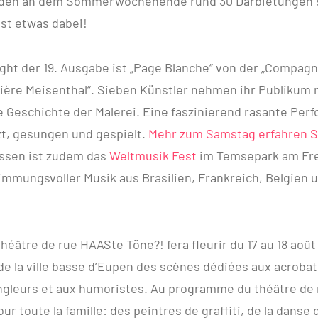
den an dem Sommerwochenende rund 30 Darbietungen st
ist etwas dabei!
ight der 19. Ausgabe ist „Page Blanche“ von der „Compag
rière Meisenthal“. Sieben Künstler nehmen ihr Publikum 
ie Geschichte der Malerei. Eine faszinierend rasante Perf
zt, gesungen und gespielt.
Mehr zum Samstag erfahren Si
assen ist zudem das
Weltmusik Fest
im Temsepark am Fre
immungsvoller Musik aus Brasilien, Frankreich, Belgien
théâtre de rue HAASte Töne?! fera fleurir du 17 au 18 août 
de la ville basse d’Eupen des scènes dédiées aux acrobat
ongleurs et aux humoristes. Au programme du théâtre de
r toute la famille: des peintres de graffiti, de la danse 