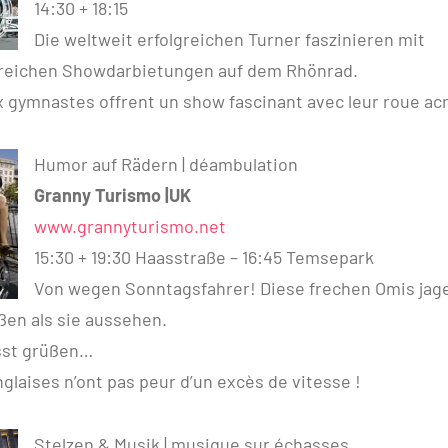
14:30 + 18:15
Die weltweit erfolgreichen Turner faszinieren mit
reichen Showdarbietungen auf dem Rhönrad.
 gymnastes offrent un show fascinant avec leur roue ac
Humor auf Rädern | déambulation
Granny Turismo |UK
www.grannyturismo.net
15:30 + 19:30 Haasstraße – 16:45 Temsepark
Von wegen Sonntagsfahrer! Diese frechen Omis jage
ßen als sie aussehen.
sst grüßen…
laises n’ont pas peur d’un excès de vitesse !
Stelzen & Musik | musique sur échasses