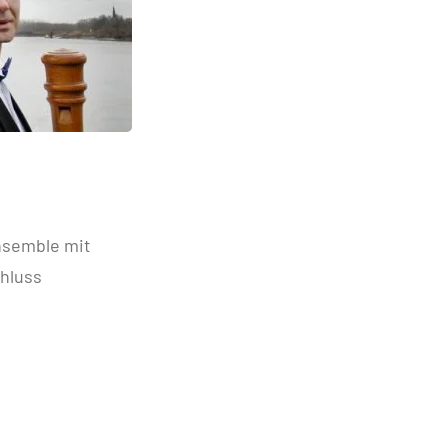
nsemble mit
chluss