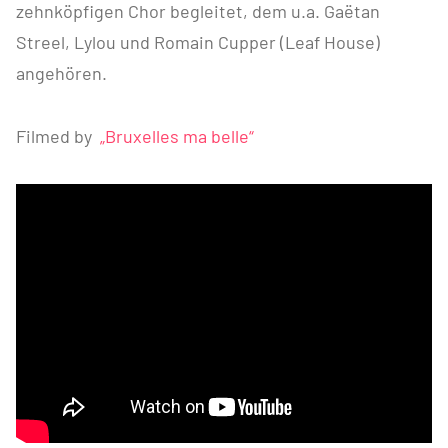
zehnköpfigen Chor begleitet, dem u.a. Gaëtan
Streel, Lylou und Romain Cupper (Leaf House)
angehören.
Filmed by
„Bruxelles ma belle“