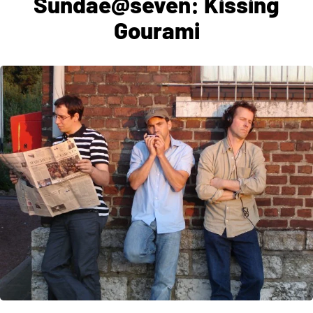
Sundae@seven: Kissing
Gourami