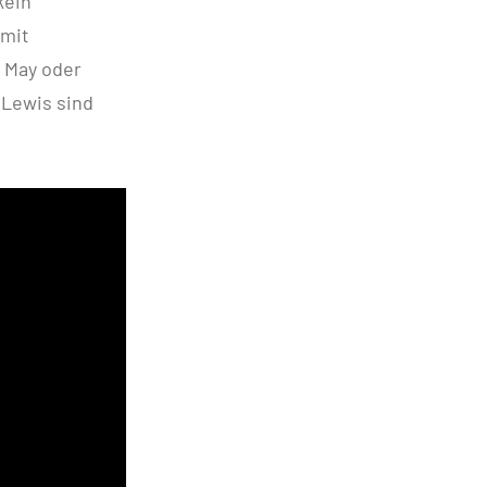
kein
 mit
a May oder
 Lewis sind