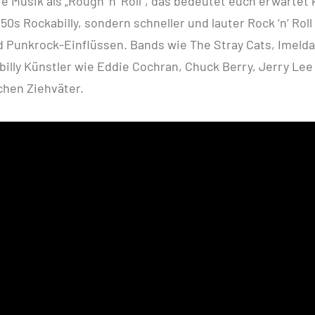
e Musik als „Rough ‘n‘ Roll“, das bedeutet euch erwartet 
50s Rockabilly, sondern schneller und lauter Rock ‘n‘ Roll
d Punkrock-Einflüssen. Bands wie The Stray Cats, Imeld
illy Künstler wie Eddie Cochran, Chuck Berry, Jerry Lee
chen Ziehväter.