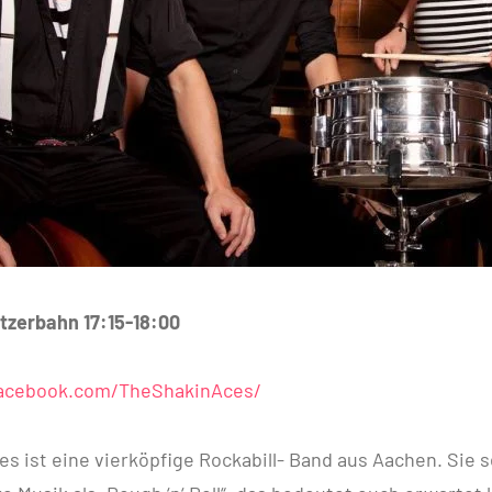
tzerbahn 17:15-18:00
facebook.com/TheShakinAces/
es ist eine vierköpfige Rockabill- Band aus Aachen. Sie s