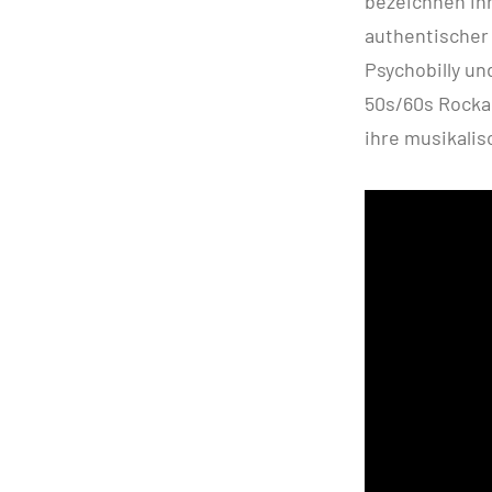
bezeichnen ihr
authentischer 
Psychobilly un
50s/60s Rockab
ihre musikalis