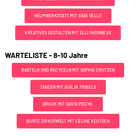
HELMWERKSTATT MIT GABI VELLO
KREATIVES GESTALTEN MIT ELLI XHONNEUX
WARTELISTE - 8-10 Jahre
BASTELN UND RECYCELN MIT SOPHIE CRUTZEN
TANZEN MIT GUILIA TRIBELS
DRUCK MIT DAVID PEICHL
BUNTE ZIRKUSWELT MIT CÉLINE KEUTGEN